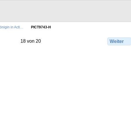
önigin in Acti…
PICT9743-H
18 von 20
Weiter